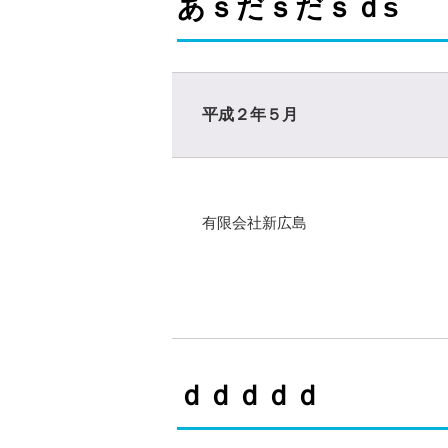
あｓだｓだｓｄs
平成２年５月
有限会社新広島
ｄｄｄｄｄ