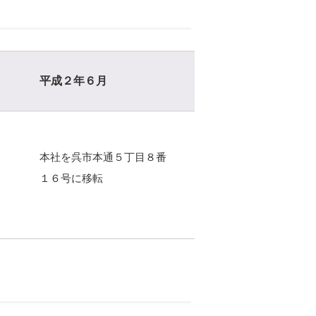
平成２年６月
本社を呉市本通５丁目８番
１６号に移転