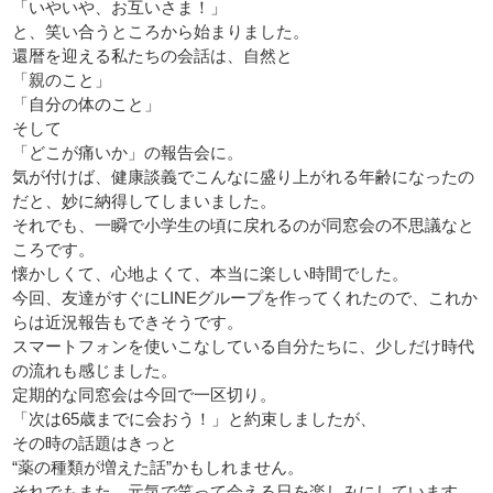
「いやいや、お互いさま！」
と、笑い合うところから始まりました。
還暦を迎える私たちの会話は、自然と
「親のこと」
「自分の体のこと」
そして
「どこが痛いか」の報告会に。
気が付けば、健康談義でこんなに盛り上がれる年齢になったの
だと、妙に納得してしまいました。
それでも、一瞬で小学生の頃に戻れるのが同窓会の不思議なと
ころです。
懐かしくて、心地よくて、本当に楽しい時間でした。
今回、友達がすぐにLINEグループを作ってくれたので、これか
らは近況報告もできそうです。
スマートフォンを使いこなしている自分たちに、少しだけ時代
の流れも感じました。
定期的な同窓会は今回で一区切り。
「次は65歳までに会おう！」と約束しましたが、
その時の話題はきっと
“薬の種類が増えた話”かもしれません。
それでもまた、元気で笑って会える日を楽しみにしています。