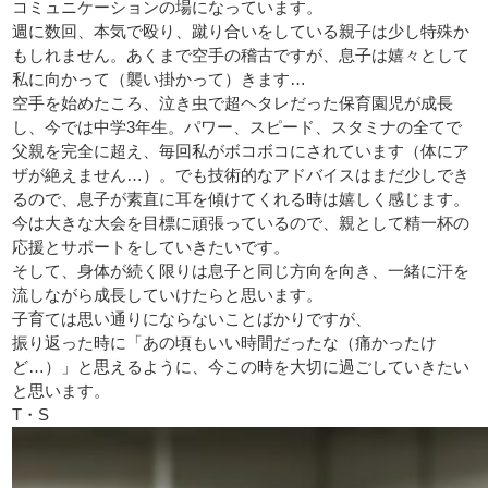
コミュニケーションの場になっています。
週に数回、本気で殴り、蹴り合いをしている親子は少し特殊か
もしれません。あくまで空手の稽古ですが、息子は嬉々として
私に向かって（襲い掛かって）きます…
空手を始めたころ、泣き虫で超ヘタレだった保育園児が成長
し、今では中学3年生。パワー、スピード、スタミナの全てで
父親を完全に超え、毎回私がボコボコにされています（体にア
ザが絶えません…）。でも技術的なアドバイスはまだ少しでき
るので、息子が素直に耳を傾けてくれる時は嬉しく感じます。
今は大きな大会を目標に頑張っているので、親として精一杯の
応援とサポートをしていきたいです。
そして、身体が続く限りは息子と同じ方向を向き、一緒に汗を
流しながら成長していけたらと思います。
子育ては思い通りにならないことばかりですが、
振り返った時に「あの頃もいい時間だったな（痛かったけ
ど…）」と思えるように、今この時を大切に過ごしていきたい
と思います。
T・S